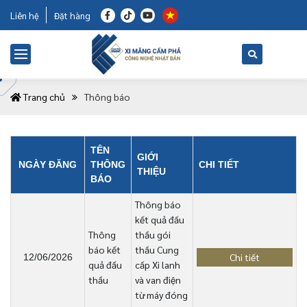
Liên hệ
Đặt hàng
Trang chủ
Thông báo
TÊN
GIỚI
NGÀY ĐĂNG
THÔNG
CHI TIẾT
THIỆU
BÁO
Thông báo
kết quả đấu
Thông
thầu gói
báo kết
thầu Cung
Chi tiết
12/06/2026
quả đấu
cấp Xi lanh
thầu
và van điện
từ máy đóng