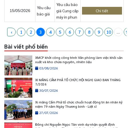
Yêu cầu báo
Yêu cầu
giá Cung cấp
Chi tiết
15/05/2026
báo giá
máy in phun
‹
1
2
3
4
5
6
7
8
9
10
...
9
Bài viết phổ biến
XMCP khởi công công trình Văn phòng làm việc khối sản
xuất và kho chứa nguyên, nhiên liệu
03/08/2026
XI MĂNG CẨM PHẢ TỔ CHỨC HỘI NGHỊ GIAO BAN THÁNG
7/2026
30/07/2026
Xi măng Cẩm Phả tổ chức chuỗi hoạt động tri ân nhân kỷ
niệm 79 năm Ngày Thương binh - Liệt sĩ
27/07/2026
Đồng chí Nguyễn Ngọc Tân vinh dự nhận quyết định