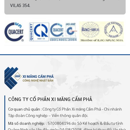
VILAS 354.
CÔNG TY CỔ PHẦN XI MĂNG CẨM PHẢ
Cơ quan chủ quản
: Công ty Cổ Phần Xi măng Cẩm Phả - Chi nhánh
Tập đoàn Công nghiệp – Viễn thông quân đội.
Mã số doanh nghiệp:
: 5700804196 do Sở Kế hoạch & Đầu tư tỉnh
Quảng Ninh cấp lần đầu ngày 04/08/2008, đăng ký thay đổi lần thứ