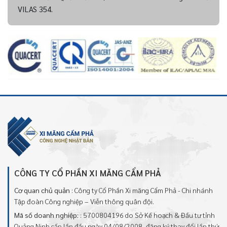
VILAS 354.
CÔNG TY CỔ PHẦN XI MĂNG CẨM PHẢ
Cơ quan chủ quản
: Công ty Cổ Phần Xi măng Cẩm Phả - Chi nhánh
Tập đoàn Công nghiệp – Viễn thông quân đội.
Mã số doanh nghiệp:
: 5700804196 do Sở Kế hoạch & Đầu tư tỉnh
Quảng Ninh cấp lần đầu ngày 04/08/2008, đăng ký thay đổi lần thứ