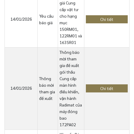
giá Cung
cấp vật tư
Yêu cầu
cho hạng
Chi tiết
14/01/2026
báo giá
mục
150RM01,
122RM01 và
163SR01
Thông báo
mời tham
gia đề xuất
gói thầu
Thông
Cung cấp
báo mời
màn hình
Chi tiết
14/01/2026
tham gia
điều khiển,
đề xuất
vận hành
Radimat của
máy đóng
bao
172PA02