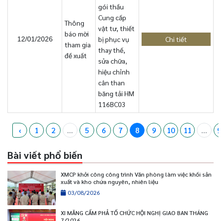
gói thầu
Cung cấp
Thông
vật tư, thiết
báo mời
bị phục vụ
Chi tiết
12/01/2026
tham gia
thay thế,
đề xuất
sửa chữa,
hiệu chỉnh
cân than
băng tải HM
116BC03
‹
1
2
...
5
6
7
8
9
10
11
...
9
Bài viết phổ biến
XMCP khởi công công trình Văn phòng làm việc khối sản
xuất và kho chứa nguyên, nhiên liệu
03/08/2026
XI MĂNG CẨM PHẢ TỔ CHỨC HỘI NGHỊ GIAO BAN THÁNG
7/2026