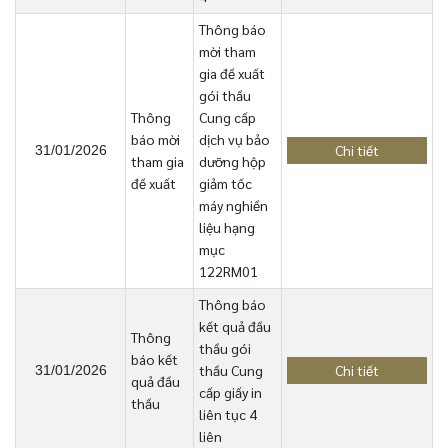
Thông báo
mời tham
gia đề xuất
gói thầu
Thông
Cung cấp
báo mời
dịch vụ bảo
Chi tiết
31/01/2026
tham gia
dưỡng hộp
đề xuất
giảm tốc
máy nghiền
liệu hạng
mục
122RM01
Thông báo
kết quả đầu
Thông
thầu gói
báo kết
thầu Cung
Chi tiết
31/01/2026
quả đầu
cấp giấy in
thầu
liên tục 4
liên