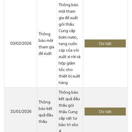
Thông báo
mời tham
gia đề xuất
gói thầu
Cung cấp
Thông
bơm nước,
báo mời
tang cuốn
Chi tiết
03/02/2026
tham gia
cáp của vòi
đề xuất
xuất xi rời và
hộp giảm
tốc cho
thiết bị xuất
hàng
Thông báo
kết quả đầu
Thông
thầu gói
báo kết
thầu Cung
Chi tiết
31/01/2026
quả đầu
cấp vật tư
thầu
bảo trì silo
4