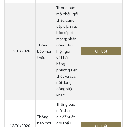
Thông báo
mời thầu gói
thầu Cung
cấp dịch vụ:
bốc xếp xi
măng; nhân
Thông
công thực
báo mời
hiện gom
Chi tiết
13/01/2026
thầu
vét hầm
hàng
phương tiện
thủy và các
nội dung
công việc
khác
Thông báo
mời tham
Thông
gia đề xuất
báo mời
gói thầu
Chi tiết
13/01/2026