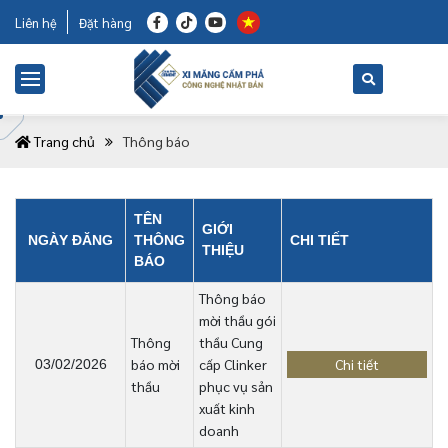
Liên hệ
Đặt hàng
Trang chủ
Thông báo
TÊN
GIỚI
NGÀY ĐĂNG
THÔNG
CHI TIẾT
THIỆU
BÁO
Thông báo
mời thầu gói
Thông
thầu Cung
báo mời
cấp Clinker
Chi tiết
03/02/2026
thầu
phục vụ sản
xuất kinh
doanh