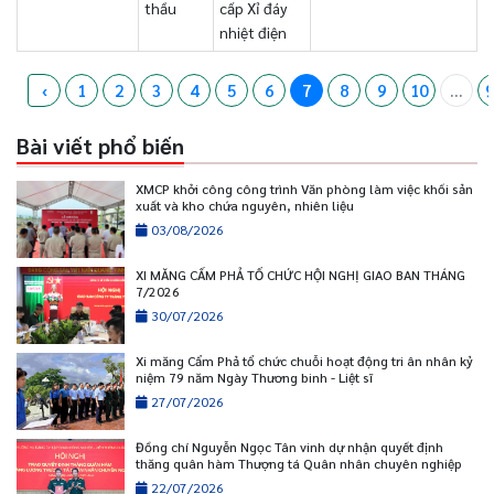
thầu
cấp Xỉ đáy
nhiệt điện
‹
1
2
3
4
5
6
7
8
9
10
...
9
Bài viết phổ biến
XMCP khởi công công trình Văn phòng làm việc khối sản
xuất và kho chứa nguyên, nhiên liệu
03/08/2026
XI MĂNG CẨM PHẢ TỔ CHỨC HỘI NGHỊ GIAO BAN THÁNG
7/2026
30/07/2026
Xi măng Cẩm Phả tổ chức chuỗi hoạt động tri ân nhân kỷ
niệm 79 năm Ngày Thương binh - Liệt sĩ
27/07/2026
Đồng chí Nguyễn Ngọc Tân vinh dự nhận quyết định
thăng quân hàm Thượng tá Quân nhân chuyên nghiệp
22/07/2026