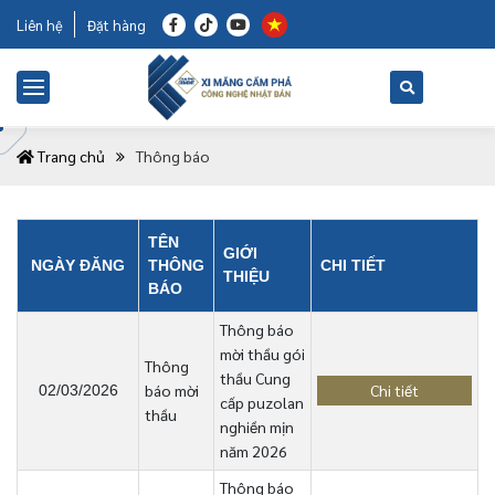
Liên hệ
Đặt hàng
Trang chủ
Thông báo
TÊN
GIỚI
NGÀY ĐĂNG
THÔNG
CHI TIẾT
THIỆU
BÁO
Thông báo
mời thầu gói
Thông
thầu Cung
báo mời
Chi tiết
02/03/2026
cấp puzolan
thầu
nghiền mịn
năm 2026
Thông báo