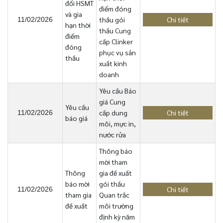
đổi HSMT
điểm đóng
và gia
thầu gói
Chi tiết
11/02/2026
hạn thời
thầu Cung
điểm
cấp Clinker
đóng
phục vụ sản
thầu
xuất kinh
doanh
Yêu cầu Báo
giá Cung
Yêu cầu
cấp dung
Chi tiết
11/02/2026
báo giá
môi, mực in,
nước rửa
Thông báo
mời tham
Thông
gia đề xuất
báo mời
gói thầu
Chi tiết
11/02/2026
tham gia
Quan trắc
đề xuất
môi trường
định kỳ năm