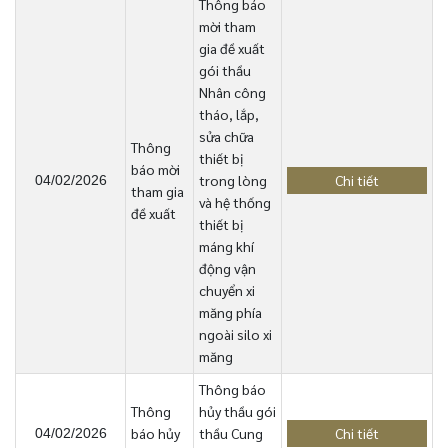
Thông báo
mời tham
gia đề xuất
gói thầu
Nhân công
tháo, lắp,
sửa chữa
Thông
thiết bị
báo mời
trong lòng
Chi tiết
04/02/2026
tham gia
và hệ thống
đề xuất
thiết bị
máng khí
động vận
chuyển xi
măng phía
ngoài silo xi
măng
Thông báo
Thông
hủy thầu gói
báo hủy
thầu Cung
Chi tiết
04/02/2026