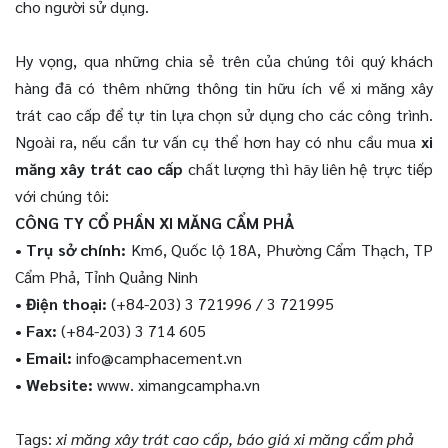
cho người sử dụng.
Hy vọng, qua những chia sẻ trên của chúng tôi quý khách
hàng đã có thêm những thông tin hữu ích về xi măng xây
trát cao cấp để tự tin lựa chọn sử dụng cho các công trình.
Ngoài ra, nếu cần tư vấn cụ thể hơn hay có nhu cầu mua
xi
măng xây trát cao cấp
chất lượng thì hãy liên hệ trực tiếp
với chúng tôi:
CÔNG TY CỔ PHẦN XI MĂNG CẨM PHẢ
• Trụ sở chính:
Km6, Quốc lộ 18A, Phường Cẩm Thạch, TP
Cẩm Phả, Tỉnh Quảng Ninh
• Điện thoại:
(+84-203) 3 721996 / 3 721995
• Fax:
(+84-203) 3 714 605
• Email:
info@camphacement.vn
• Website:
www. ximangcampha.vn
Tags:
xi măng xây trát cao cấp
,
báo giá xi măng cẩm phả