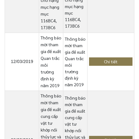
cho hạng
mục hạng
mục hạng
mục
mục
116BC4,
116BC4,
173BC6
173BC6
Thông báo
Thông báo
mời tham
mời tham
gia đề xuất
gia đề xuất
Quan trắc
Quan trắc
Chi tiết
12/03/2019
môi
môi
trường
trường
định kỳ
định kỳ
năm 2019
năm 2019
Thông báo
Thông báo
mời tham
mời tham
gia đề xuất
gia đề xuất
cung cấp
cung cấp
vật tư
vật tư
khớp nối
khớp nối
thủy lực và
thủy lực và