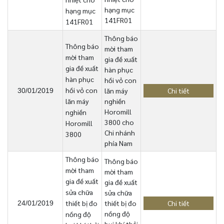
hạng mục
hạng mục
141FR01
141FR01
Thông báo
Thông báo
mời tham
mời tham
gia đề xuất
gia đề xuất
hàn phục
hàn phục
hồi vỏ con
hồi vỏ con
lăn máy
Chi tiết
30/01/2019
lăn máy
nghiền
Horomill
nghiền
3800 cho
Horomill
Chi nhánh
3800
phía Nam
Thông báo
Thông báo
mời tham
mời tham
gia đề xuất
gia đề xuất
sửa chữa
sửa chữa
thiết bị đo
thiết bị đo
Chi tiết
24/01/2019
nồng độ
nồng độ