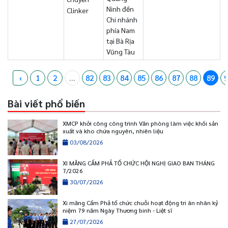
Ninh đến
Clinker
Chi nhánh
phía Nam
tại Bà Rịa
Vũng Tàu
‹
1
2
...
82
83
84
85
86
87
88
89
9
Bài viết phổ biến
XMCP khởi công công trình Văn phòng làm việc khối sản
xuất và kho chứa nguyên, nhiên liệu
03/08/2026
XI MĂNG CẨM PHẢ TỔ CHỨC HỘI NGHỊ GIAO BAN THÁNG
7/2026
30/07/2026
Xi măng Cẩm Phả tổ chức chuỗi hoạt động tri ân nhân kỷ
niệm 79 năm Ngày Thương binh - Liệt sĩ
27/07/2026