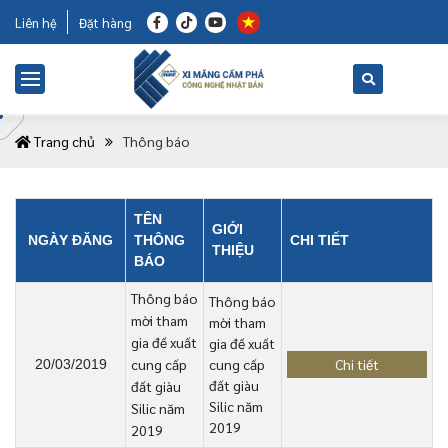
Liên hệ
Đặt hàng
Trang chủ
Thông báo
TÊN
GIỚI
NGÀY ĐĂNG
THÔNG
CHI TIẾT
THIỆU
BÁO
Thông báo
Thông báo
mời tham
mời tham
gia đề xuất
gia đề xuất
cung cấp
cung cấp
Chi tiết
20/03/2019
đất giàu
đất giàu
Silic năm
Silic năm
2019
2019