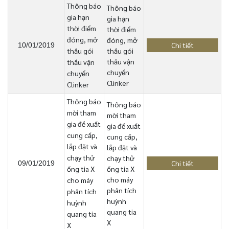
Thông báo
Thông báo
gia hạn
gia hạn
thời điểm
thời điểm
đóng, mở
đóng, mở
Chi tiết
10/01/2019
thầu gói
thầu gói
thầu vận
thầu vận
chuyển
chuyển
Clinker
Clinker
Thông báo
Thông báo
mời tham
mời tham
gia đề xuất
gia đề xuất
cung cấp,
cung cấp,
lắp đặt và
lắp đặt và
chạy thử
chạy thử
Chi tiết
09/01/2019
ống tia X
ống tia X
cho máy
cho máy
phân tích
phân tích
huỳnh
huỳnh
quang tia
quang tia
X
X