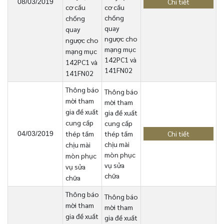
Chi tiết
08/03/2019
cơ cấu
cơ cấu
chống
chống
quay
quay
ngược cho
ngược cho
mạng mục
mạng mục
142PC1 và
142PC1 và
141FN02
141FN02
Thông báo
Thông báo
mời tham
mời tham
gia đề xuất
gia đề xuất
cung cấp
cung cấp
thép tấm
thép tấm
Chi tiết
04/03/2019
chịu mài
chịu mài
mòn phục
mòn phục
vụ sửa
vụ sửa
chữa
chữa
Thông báo
Thông báo
mời tham
mời tham
gia đề xuất
gia đề xuất