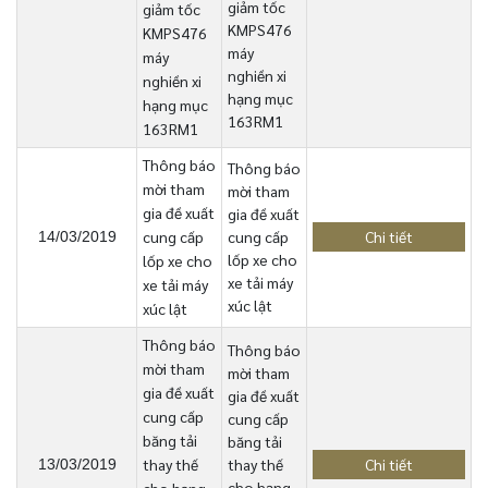
giảm tốc
giảm tốc
KMPS476
KMPS476
máy
máy
nghiền xi
nghiền xi
hạng mục
hạng mục
163RM1
163RM1
Thông báo
Thông báo
mời tham
mời tham
gia đề xuất
gia đề xuất
cung cấp
cung cấp
Chi tiết
14/03/2019
lốp xe cho
lốp xe cho
xe tải máy
xe tải máy
xúc lật
xúc lật
Thông báo
Thông báo
mời tham
mời tham
gia đề xuất
gia đề xuất
cung cấp
cung cấp
băng tải
băng tải
thay thế
thay thế
Chi tiết
13/03/2019
cho hạng