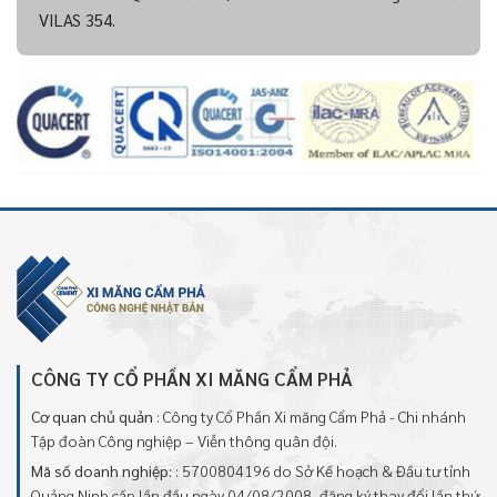
VILAS 354.
CÔNG TY CỔ PHẦN XI MĂNG CẨM PHẢ
Cơ quan chủ quản
: Công ty Cổ Phần Xi măng Cẩm Phả - Chi nhánh
Tập đoàn Công nghiệp – Viễn thông quân đội.
Mã số doanh nghiệp:
: 5700804196 do Sở Kế hoạch & Đầu tư tỉnh
Quảng Ninh cấp lần đầu ngày 04/08/2008, đăng ký thay đổi lần thứ